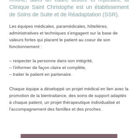
Clinique Saint Christophe est un établissement
de Soins de Suite et de Réadaptation (SSR).
Les équipes médicales, paramédicales, hôtelières,
administratives et techniques s’engagent sur la base de
valeurs fortes qui placent le patient au coeur de son
fonctionnement :
– respecter la personne dans son intégrité,
– l’informer de façon claire et complète,
– traiter le patient en partenaire.
La plus grande différence entre le Viagra sans ordonnance
Chaque équipe a développé un projet médical en lien avec la
et le Cialis est la durée de leurs effets. Le Viagra dure
promotion de la bientraitance, des soins de support adaptés
généralement de 4 à 6 heures, tandis que le Cialis peut
à chaque patient, un projet thérapeutique individualisé et
durer jusqu’à 36 heures. Pour que le Viagra et le
achat Cialis
l’accompagnement des familles et des proches.
20mg
soient efficaces, l’excitation sexuelle est nécessaire au
préalable. Modifier son mode de vie peut être un excellent
moyen d’améliorer l’efficacité des médicaments contre la
dysfonction érectile tels que le Viagra et le Cialis. Vous