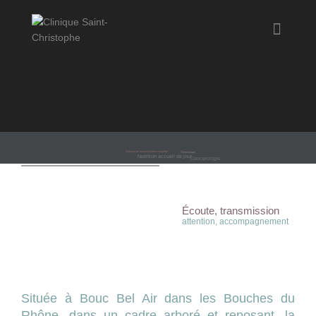
Nutrition en hospitalisation complète
Gérontologie
Nutrition accueil de jour
Cancérologie
Écoute, transmission
attention, accompagnement
Située à Bouc Bel Air dans les Bouches du
Rhône, dans un cadre arboré et reposant, la