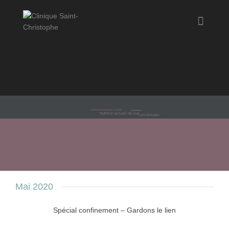
Soins palliatifs
Nutrition en hospitalisation complète
Gérontologie
Nutrition accueil de jour
Cancérologie
Actualités
Mai 2020
Spécial confinement – Gardons le lien